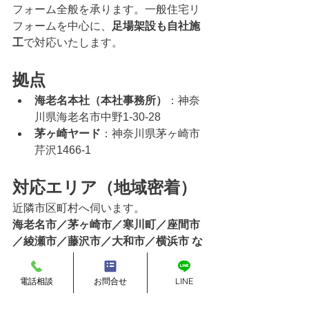
フォーム全般を承ります。一般住宅リ
フォームを中心に、
足場架設も自社施
工
で対応いたします。
拠点
海老名本社（本社事務所）
：神奈
川県海老名市中野1-30-28
茅ヶ崎ヤード
：神奈川県茅ヶ崎市
芹沢1466-1
対応エリア（地域密着）
近隣市区町村へ伺います。
海老名市／茅ヶ崎市／寒川町／座間市
／綾瀬市／藤沢市／大和市／横浜市 な
ど
さらに、神奈川県内のお客様・物件所
電話相談
お問合せ
LINE
有のオーナー様を中心に、
関東一円（東京都・千葉県・埼玉県・