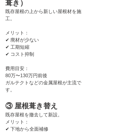
葺き）
既存屋根の上から新しい屋根材を施
工。
メリット：
✔ 廃材が少ない
✔ 工期短縮
✔ コスト抑制
費用目安：
80万〜130万円前後
ガルテクトなどの金属屋根が主流で
す。
③ 屋根葺き替え
既存屋根を撤去して新設。
メリット：
✔ 下地から全面補修