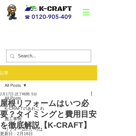
0120-905-409
☎
海老名市、茅ヶ崎市の笑顔になるリフォーム会社
【K-CRAFT】
​すべての人が笑顔になる 日本一、の企業
記事
All Posts
2月17日
読了時間: 5分
All Posts
屋根リフォームはいつ必
K-CRAFTのあれこれ
要？タイミングと費用目安
施工事例
を徹底解説【K-CRAFT】
リフォームのいろは
更新日：
2月18日