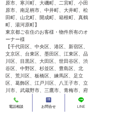
原市、寒川町、大磯町、二宮町、小田
原市、南足柄市、中井町、大井町、松
田町、山北町、開成町、箱根町、真鶴
町、湯河原町】
東京都ご在住のお客様・物件所有のオ
ーナー様
【千代田区、中央区、港区、新宿区、
文京区、台東区、墨田区、江東区、品
川区、目黒区、大田区、世田谷区、渋
谷区、中野区、杉並区、豊島区、北
区、荒川区、板橋区、練馬区、足立
区、葛飾区、江戸川区、八王子市、立
川市、武蔵野市、三鷹市、青梅市、府
中市、昭島市、調布市、町田市、小金
井市、小平市、日野市、東村山市、国
電話相談
お問合せ
LINE
分寺市、国立市、福生市、狛江市、東
大和市、清瀬市、東久留米市、武蔵村
山市、多摩市、稲城市、羽村市、あき
る野市、西東京市、瑞穂町、日の出