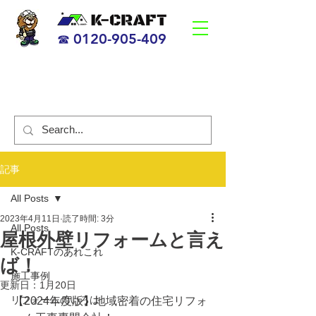
0120-905-409
☎
海老名市、茅ヶ崎市の笑顔になるリフォーム会社
【K-CRAFT】
​すべての人が笑顔になる 日本一、の企業
記事
All Posts
2023年4月11日
読了時間: 3分
All Posts
屋根外壁リフォームと言え
K-CRAFTのあれこれ
ば！
施工事例
更新日：
1月20日
リフォームのいろは
【2024年度版】地域密着の住宅リフォ