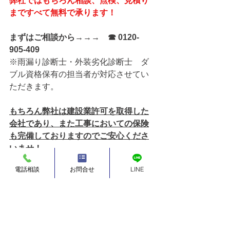
弊社ではもちろん相談、点検、見積り
まですべて無料で承ります！
まずはご相談から→→→　☎ 0120-
905-409
※雨漏り診断士・外装劣化診断士　ダ
ブル資格保有の担当者が対応させてい
ただきます。
もちろん弊社は建設業許可を取得した
会社であり、また工事においての保険
も完備しておりますのでご安心くださ
いませ！
電話相談
お問合せ
LINE
神奈川県ご在住のお客様・物件所有の
オーナー様
【横浜市、川崎市、横須賀市、鎌倉
市、逗子市、三浦市、葉山町、相模原
市、厚木市、大和市、海老名市、座間