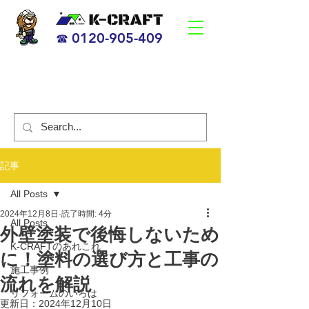
0120-905-409
☎
海老名市、茅ヶ崎市の笑顔になるリフォーム会社
【K-CRAFT】
​すべての人が笑顔になる 日本一、の企業
記事
All Posts
2024年12月8日
読了時間: 4分
All Posts
外壁塗装で後悔しないため
K-CRAFTのあれこれ
に！塗料の選び方と工事の
施工事例
流れを解説
リフォームのいろは
更新日：
2024年12月10日