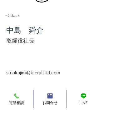
< Back
中島 舜介
取締役社長
s.nakajim@k-craft-ltd.com
電話相談
お問合せ
LINE
有限会社 K-CRAFT
ヤード・事務所
​〒253-0008
神奈川県茅ケ崎市芹沢1466-1
MAP