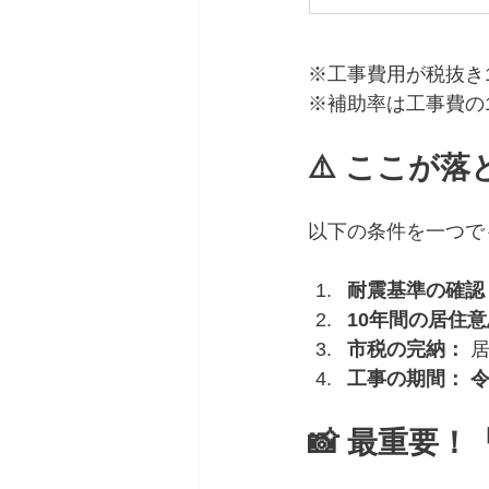
※工事費用が税抜き1
※補助率は工事費の1
⚠️ ここが
以下の条件を一つで
耐震基準の確認
10年間の居住
市税の完納：
 
工事の期間：
令
📸 最重要