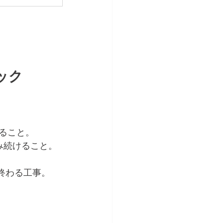
ック
いること。
み続けること。
終わる工事。
」