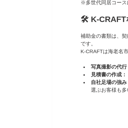
※多世代同居コース
🛠 K-C
補助金の書類は、契
です。  
K-CRAFTは海
写真撮影の代行
見積書の作成：
自社足場の強み
選ぶお客様も多