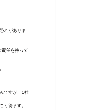
恐れがありま
に責任を持って
？
みですが、
1社
り得ます。  