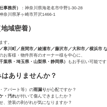
社事務所）
：神奈川県海老名市中野1-30-28
神奈川県茅ヶ崎市芹沢1466-1
（地域密着）
す。  
／寒川町／座間市／綾瀬市／藤沢市／大和市／横浜市 
のお客様・物件所有のオーナー様を中心に、  
千葉県・埼玉県・山梨県・静岡県）
もお手伝い可能です
みはありませんか？
・アパート等）の
雨漏り
が心配ですか？
ケ・汚れ
が付いて傷んできましたか？
せ、塗装の剥がれが気になりますか？