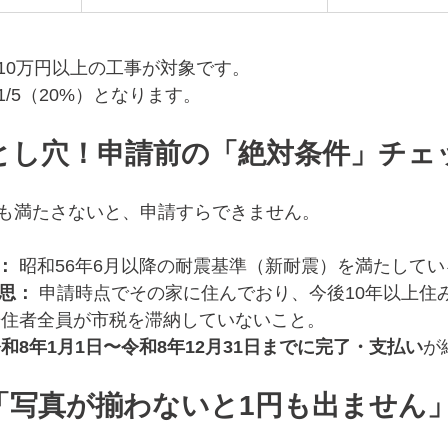
0万円以上の工事が対象です。  
/5（20%）となります。
落とし穴！申請前の「絶対条件」チェ
も満たさないと、申請すらできません。
：
 昭和56年6月以降の耐震基準（新耐震）を満たして
意思：
 申請時点でその家に住んでおり、今後10年以上住
居住者全員が市税を滞納していないこと。
和8年1月1日〜令和8年12月31日までに完了・支払い
が
！「写真が揃わないと1円も出ません